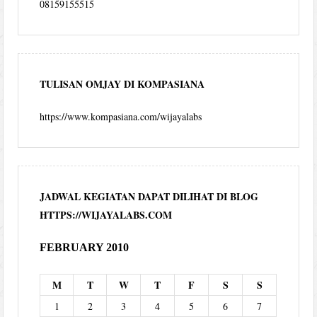
08159155515
TULISAN OMJAY DI KOMPASIANA
https://www.kompasiana.com/wijayalabs
JADWAL KEGIATAN DAPAT DILIHAT DI BLOG
HTTPS://WIJAYALABS.COM
FEBRUARY 2010
M
T
W
T
F
S
S
1
2
3
4
5
6
7