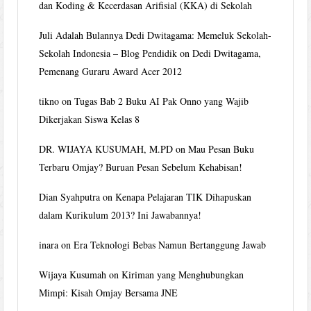
dan Koding & Kecerdasan Arifisial (KKA) di Sekolah
Juli Adalah Bulannya Dedi Dwitagama: Memeluk Sekolah-
Sekolah Indonesia – Blog Pendidik
on
Dedi Dwitagama,
Pemenang Guraru Award Acer 2012
tikno
on
Tugas Bab 2 Buku AI Pak Onno yang Wajib
Dikerjakan Siswa Kelas 8
DR. WIJAYA KUSUMAH, M.PD
on
Mau Pesan Buku
Terbaru Omjay? Buruan Pesan Sebelum Kehabisan!
Dian Syahputra
on
Kenapa Pelajaran TIK Dihapuskan
dalam Kurikulum 2013? Ini Jawabannya!
inara
on
Era Teknologi Bebas Namun Bertanggung Jawab
Wijaya Kusumah
on
Kiriman yang Menghubungkan
Mimpi: Kisah Omjay Bersama JNE