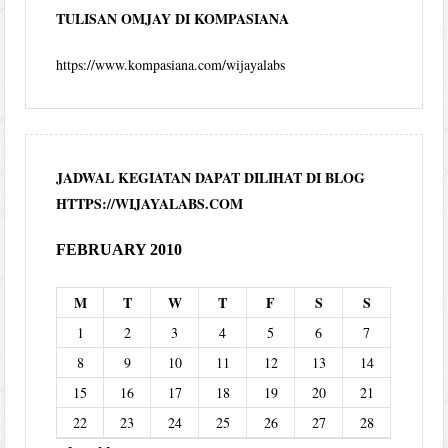
TULISAN OMJAY DI KOMPASIANA
https://www.kompasiana.com/wijayalabs
JADWAL KEGIATAN DAPAT DILIHAT DI BLOG
HTTPS://WIJAYALABS.COM
FEBRUARY 2010
M
T
W
T
F
S
S
1
2
3
4
5
6
7
8
9
10
11
12
13
14
15
16
17
18
19
20
21
22
23
24
25
26
27
28