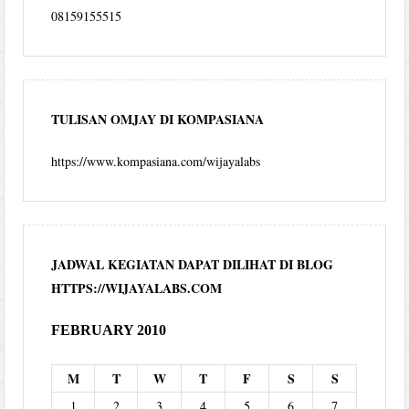
08159155515
TULISAN OMJAY DI KOMPASIANA
https://www.kompasiana.com/wijayalabs
JADWAL KEGIATAN DAPAT DILIHAT DI BLOG
HTTPS://WIJAYALABS.COM
FEBRUARY 2010
M
T
W
T
F
S
S
1
2
3
4
5
6
7