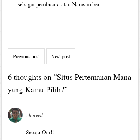
sebagai pembicara atau Narasumber.
Post
Previous post
Next post
navigation
6 thoughts on “
Situs Pertemanan Mana
yang Kamu Pilih?
”
choreed
Setuju Om!!