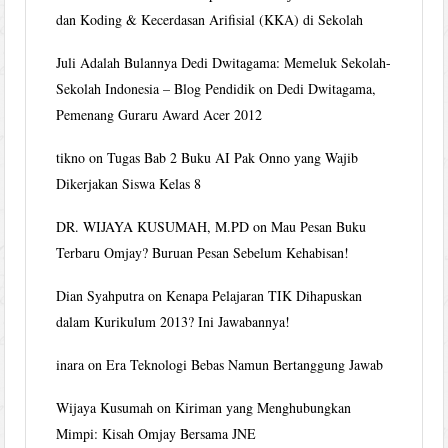
dan Koding & Kecerdasan Arifisial (KKA) di Sekolah
Juli Adalah Bulannya Dedi Dwitagama: Memeluk Sekolah-
Sekolah Indonesia – Blog Pendidik
on
Dedi Dwitagama,
Pemenang Guraru Award Acer 2012
tikno
on
Tugas Bab 2 Buku AI Pak Onno yang Wajib
Dikerjakan Siswa Kelas 8
DR. WIJAYA KUSUMAH, M.PD
on
Mau Pesan Buku
Terbaru Omjay? Buruan Pesan Sebelum Kehabisan!
Dian Syahputra
on
Kenapa Pelajaran TIK Dihapuskan
dalam Kurikulum 2013? Ini Jawabannya!
inara
on
Era Teknologi Bebas Namun Bertanggung Jawab
Wijaya Kusumah
on
Kiriman yang Menghubungkan
Mimpi: Kisah Omjay Bersama JNE