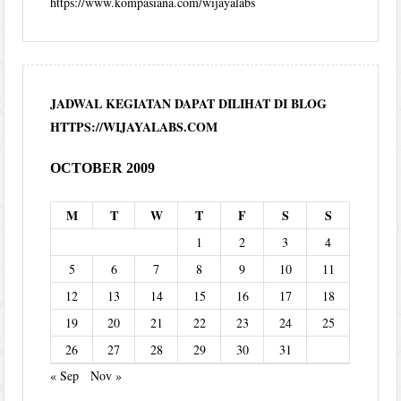
https://www.kompasiana.com/wijayalabs
JADWAL KEGIATAN DAPAT DILIHAT DI BLOG
HTTPS://WIJAYALABS.COM
OCTOBER 2009
M
T
W
T
F
S
S
1
2
3
4
5
6
7
8
9
10
11
12
13
14
15
16
17
18
19
20
21
22
23
24
25
26
27
28
29
30
31
« Sep
Nov »