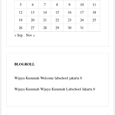
5
6
7
8
9
10
11
12
13
14
15
16
17
18
19
20
21
22
23
24
25
26
27
28
29
30
31
« Sep
Nov »
BLOGROLL
Wijaya Kusumah
Welcome labschool jakarta 0
Wijaya Kusumah
Wijaya Kusumah Labschool Jakarta 0