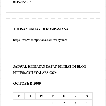
08159155515
TULISAN OMJAY DI KOMPASIANA
https://www.kompasiana.com/wijayalabs
JADWAL KEGIATAN DAPAT DILIHAT DI BLOG
HTTPS://WIJAYALABS.COM
OCTOBER 2009
M
T
W
T
F
S
S
1
2
3
4