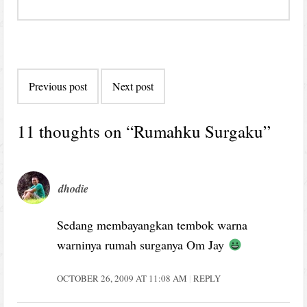
Post
Previous post
Next post
navigation
11 thoughts on “
Rumahku Surgaku
”
dhodie
Sedang membayangkan tembok warna
warninya rumah surganya Om Jay
OCTOBER 26, 2009 AT 11:08 AM
REPLY