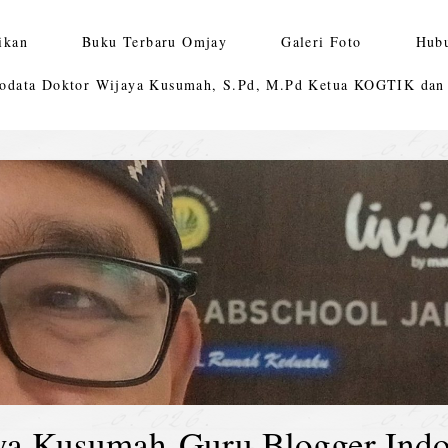
ikan
Buku Terbaru Omjay
Galeri Foto
Hub
odata Doktor Wijaya Kusumah, S.Pd, M.Pd Ketua KOGTIK da
ya Kusumah-Guru Blogger Indo