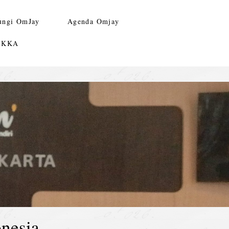
ungi OmJay
Agenda Omjay
n KKA
nesia