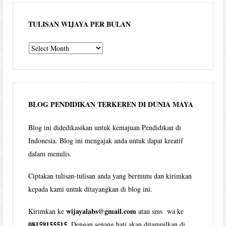
TULISAN WIJAYA PER BULAN
Tulisan
Wijaya
per
bulan
BLOG PENDIDIKAN TERKEREN DI DUNIA MAYA
Blog ini didedikasikan untuk kemajuan Pendidikan di
Indonesia. Blog ini mengajak anda untuk dapat kreatif
dalam menulis.
Ciptakan tulisan-tulisan anda yang bermutu dan kirimkan
kepada kami untuk ditayangkan di blog ini.
wijayalabs@gmail.com
Kirimkan ke
atau sms wa ke
08159155515
. Dengan senang hati akan ditampilkan di