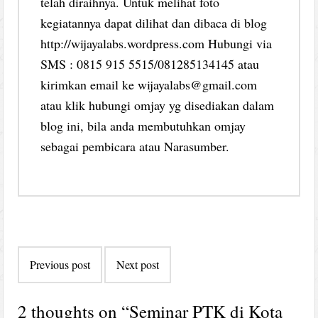
telah diraihnya. Untuk melihat foto
kegiatannya dapat dilihat dan dibaca di blog
http://wijayalabs.wordpress.com Hubungi via
SMS : 0815 915 5515/081285134145 atau
kirimkan email ke wijayalabs@gmail.com
atau klik hubungi omjay yg disediakan dalam
blog ini, bila anda membutuhkan omjay
sebagai pembicara atau Narasumber.
Post
Previous post
Next post
navigation
2 thoughts on “
Seminar PTK di Kota