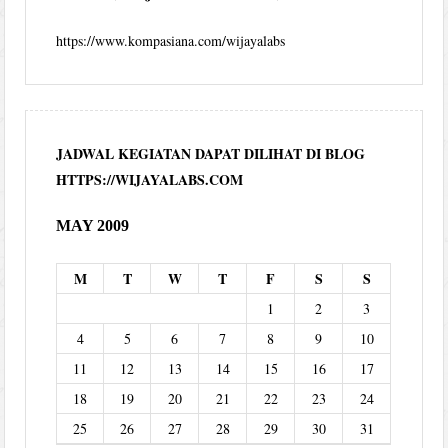
https://www.kompasiana.com/wijayalabs
JADWAL KEGIATAN DAPAT DILIHAT DI BLOG
HTTPS://WIJAYALABS.COM
MAY 2009
M
T
W
T
F
S
S
1
2
3
4
5
6
7
8
9
10
11
12
13
14
15
16
17
18
19
20
21
22
23
24
25
26
27
28
29
30
31