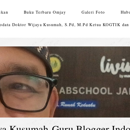
ikan
Buku Terbaru Omjay
Galeri Foto
Hub
odata Doktor Wijaya Kusumah, S.Pd, M.Pd Ketua KOGTIK da
ya Kusumah-Guru Blogger Indo