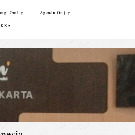
ungi OmJay
Agenda Omjay
n KKA
nesia