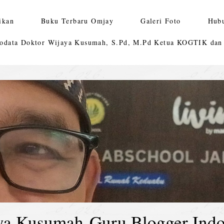
ikan
Buku Terbaru Omjay
Galeri Foto
Hub
odata Doktor Wijaya Kusumah, S.Pd, M.Pd Ketua KOGTIK da
ya Kusumah-Guru Blogger Indo