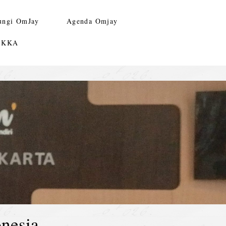
ungi OmJay
Agenda Omjay
n KKA
nesia