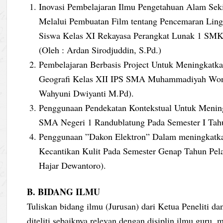
Inovasi Pembelajaran Ilmu Pengetahuan Alam Sek
Melalui Pembuatan Film tentang Pencemaran Ling
Siswa Kelas XI Rekayasa Perangkat Lunak 1 SMK
(Oleh : Ardan Sirodjuddin, S.Pd.)
Pembelajaran Berbasis Project Untuk Meningkatkan
Geografi Kelas XII IPS SMA Muhammadiyah Wonos
Wahyuni Dwiyanti M.Pd).
Penggunaan Pendekatan Kontekstual Untuk Mening
SMA Negeri 1 Randublatung Pada Semester I Tahun
Penggunaan ”Dakon Elektron” Dalam meningkatkan
Kecantikan Kulit Pada Semester Genap Tahun Pel
Hajar Dewantoro).
B. BIDANG ILMU
Tuliskan bidang ilmu (Jurusan) dari Ketua Peneliti dan
diteliti sebaiknya relevan dengan disiplin ilmu guru