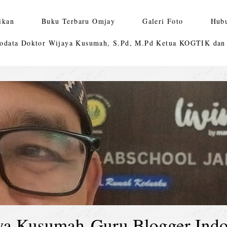
ikan
Buku Terbaru Omjay
Galeri Foto
Hub
odata Doktor Wijaya Kusumah, S.Pd, M.Pd Ketua KOGTIK da
ya Kusumah-Guru Blogger Indo