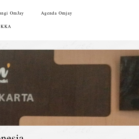
ungi OmJay
Agenda Omjay
n KKA
nesia