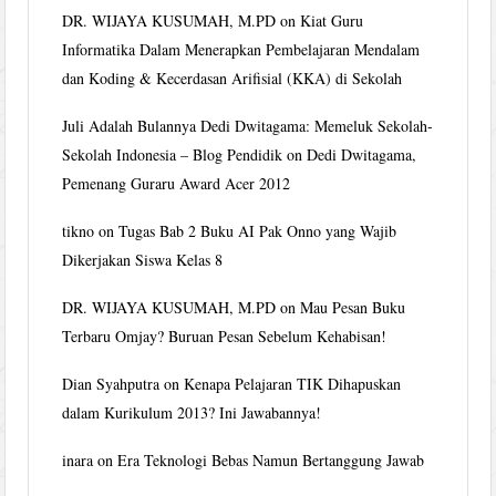
DR. WIJAYA KUSUMAH, M.PD
on
Kiat Guru
Informatika Dalam Menerapkan Pembelajaran Mendalam
dan Koding & Kecerdasan Arifisial (KKA) di Sekolah
Juli Adalah Bulannya Dedi Dwitagama: Memeluk Sekolah-
Sekolah Indonesia – Blog Pendidik
on
Dedi Dwitagama,
Pemenang Guraru Award Acer 2012
tikno
on
Tugas Bab 2 Buku AI Pak Onno yang Wajib
Dikerjakan Siswa Kelas 8
DR. WIJAYA KUSUMAH, M.PD
on
Mau Pesan Buku
Terbaru Omjay? Buruan Pesan Sebelum Kehabisan!
Dian Syahputra
on
Kenapa Pelajaran TIK Dihapuskan
dalam Kurikulum 2013? Ini Jawabannya!
inara
on
Era Teknologi Bebas Namun Bertanggung Jawab