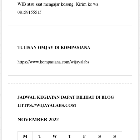
WIB atau saat mengajar kosong. Kirim ke wa
08159155515
TULISAN OMJAY DI KOMPASIANA
https://www.kompasiana.com/wijayalabs
JADWAL KEGIATAN DAPAT DILIHAT DI BLOG
HTTPS://WIJAYALABS.COM
NOVEMBER 2022
M
T
W
T
F
S
S