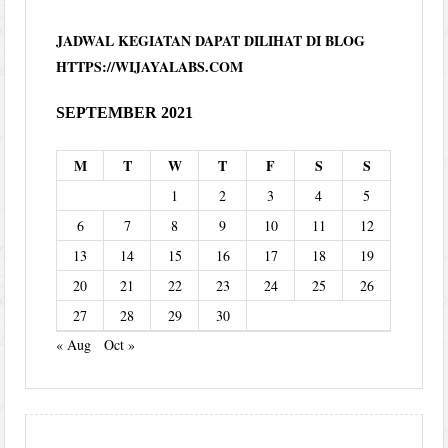
JADWAL KEGIATAN DAPAT DILIHAT DI BLOG
HTTPS://WIJAYALABS.COM
SEPTEMBER 2021
M
T
W
T
F
S
S
1
2
3
4
5
6
7
8
9
10
11
12
13
14
15
16
17
18
19
20
21
22
23
24
25
26
27
28
29
30
« Aug
Oct »