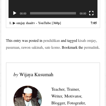
00:00
00:00
1.
▶ omjay daaitv - YouTube [360p]
7:05
This entry was posted in
pendidikan
and tagged
kisah omjay
,
pasuruan
,
rawon sakinah
,
sate komo
. Bookmark the
permalink
.
by
Wijaya Kusumah
Teacher, Trainer,
Writer, Motivator,
Blogger, Fotografer,