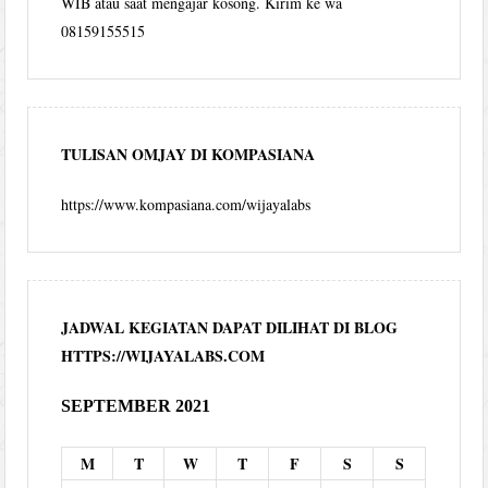
WIB atau saat mengajar kosong. Kirim ke wa
08159155515
TULISAN OMJAY DI KOMPASIANA
https://www.kompasiana.com/wijayalabs
JADWAL KEGIATAN DAPAT DILIHAT DI BLOG
HTTPS://WIJAYALABS.COM
SEPTEMBER 2021
M
T
W
T
F
S
S