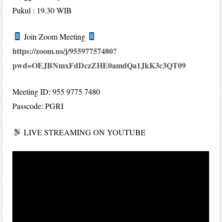
Pukul : 19.30 WIB
Join Zoom Meeting
https://zoom.us/j/95597757480?
pwd=OEJBNmxFdDczZHE0amdQa1JkK3c3QT09
Meeting ID: 955 9775 7480
Passcode: PGRI
LIVE STREAMING ON YOUTUBE