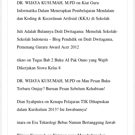
DR. WIJAYA KUSUMAH, M.PD
on
Kiat Guru
Informatika Dalam Menerapkan Pembelajaran Mendalam
dan Koding & Kecerdasan Arifisial (KKA) di Sekolah
Juli Adalah Bulannya Dedi Dwitagama: Memeluk Sekolah-
Sekolah Indonesia – Blog Pendidik
on
Dedi Dwitagama,
Pemenang Guraru Award Acer 2012
tikno
on
Tugas Bab 2 Buku AI Pak Onno yang Wajib
Dikerjakan Siswa Kelas 8
DR. WIJAYA KUSUMAH, M.PD
on
Mau Pesan Buku
Terbaru Omjay? Buruan Pesan Sebelum Kehabisan!
Dian Syahputra
on
Kenapa Pelajaran TIK Dihapuskan
dalam Kurikulum 2013? Ini Jawabannya!
inara
on
Era Teknologi Bebas Namun Bertanggung Jawab