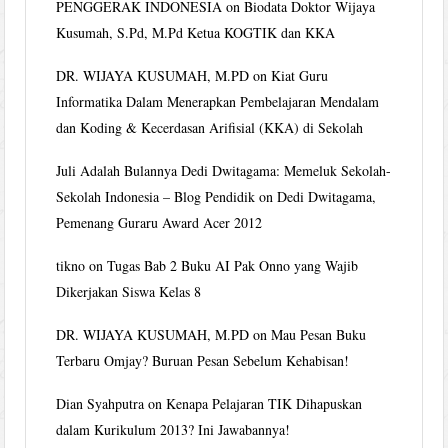
PENGGERAK INDONESIA
on
Biodata Doktor Wijaya
Kusumah, S.Pd, M.Pd Ketua KOGTIK dan KKA
DR. WIJAYA KUSUMAH, M.PD
on
Kiat Guru
Informatika Dalam Menerapkan Pembelajaran Mendalam
dan Koding & Kecerdasan Arifisial (KKA) di Sekolah
Juli Adalah Bulannya Dedi Dwitagama: Memeluk Sekolah-
Sekolah Indonesia – Blog Pendidik
on
Dedi Dwitagama,
Pemenang Guraru Award Acer 2012
tikno
on
Tugas Bab 2 Buku AI Pak Onno yang Wajib
Dikerjakan Siswa Kelas 8
DR. WIJAYA KUSUMAH, M.PD
on
Mau Pesan Buku
Terbaru Omjay? Buruan Pesan Sebelum Kehabisan!
Dian Syahputra
on
Kenapa Pelajaran TIK Dihapuskan
dalam Kurikulum 2013? Ini Jawabannya!