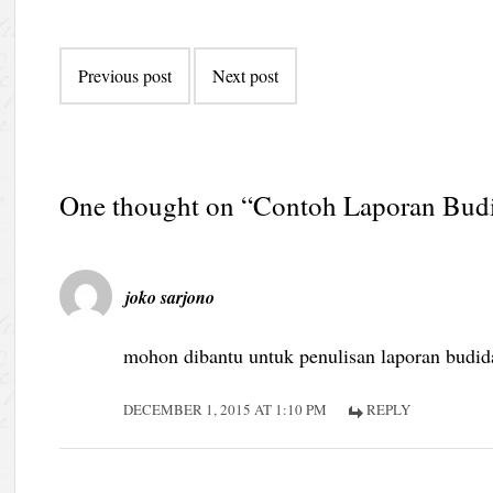
Post
Previous post
Next post
navigation
One thought on “
Contoh Laporan Bud
joko sarjono
mohon dibantu untuk penulisan laporan budid
DECEMBER 1, 2015 AT 1:10 PM
REPLY