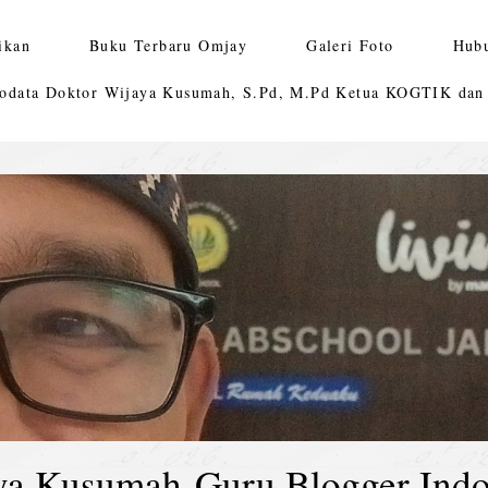
ikan
Buku Terbaru Omjay
Galeri Foto
Hub
odata Doktor Wijaya Kusumah, S.Pd, M.Pd Ketua KOGTIK da
ya Kusumah-Guru Blogger Indo