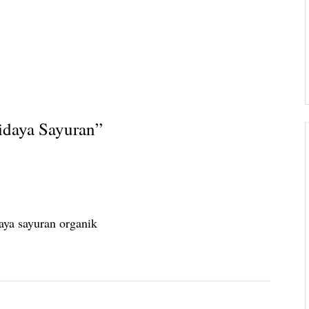
idaya Sayuran
”
aya sayuran organik