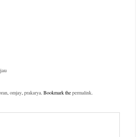
jau
oran
,
omjay
,
prakarya
. Bookmark the
permalink
.