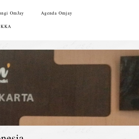
ungi OmJay
Agenda Omjay
n KKA
nesia