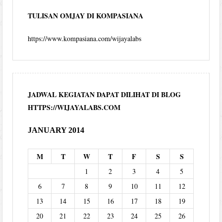
TULISAN OMJAY DI KOMPASIANA
https://www.kompasiana.com/wijayalabs
JADWAL KEGIATAN DAPAT DILIHAT DI BLOG
HTTPS://WIJAYALABS.COM
JANUARY 2014
M
T
W
T
F
S
S
1
2
3
4
5
6
7
8
9
10
11
12
13
14
15
16
17
18
19
20
21
22
23
24
25
26