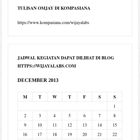
TULISAN OMJAY DI KOMPASIANA
https://www.kompasiana.com/wijayalabs
JADWAL KEGIATAN DAPAT DILIHAT DI BLOG
HTTPS://WIJAYALABS.COM
DECEMBER 2013
M
T
W
T
F
S
S
1
2
3
4
5
6
7
8
9
10
11
12
13
14
15
16
17
18
19
20
21
22