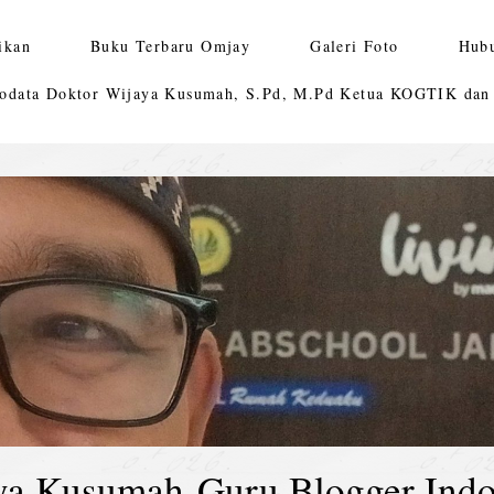
ikan
Buku Terbaru Omjay
Galeri Foto
Hub
odata Doktor Wijaya Kusumah, S.Pd, M.Pd Ketua KOGTIK da
ya Kusumah-Guru Blogger Indo