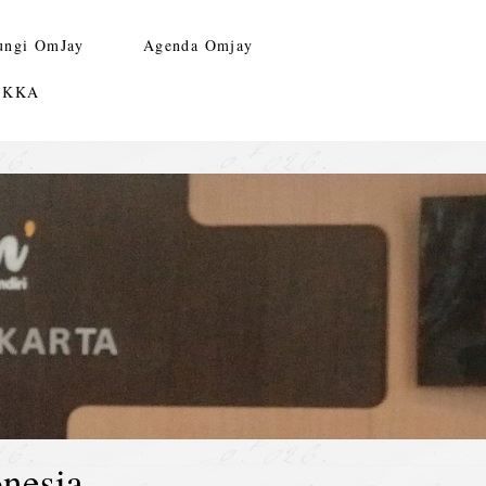
ungi OmJay
Agenda Omjay
n KKA
nesia