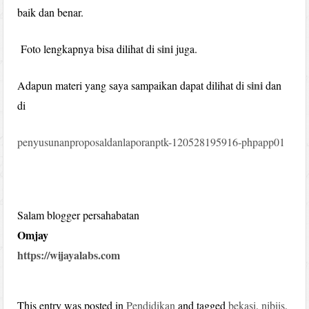
baik dan benar.
sini
Foto lengkapnya bisa dilihat di
juga.
sini
Adapun materi yang saya sampaikan dapat dilihat di
dan
di
penyusunanproposaldanlaporanptk-120528195916-phpapp01
Salam blogger persahabatan
Omjay
https://wijayalabs.com
This entry was posted in
Pendidikan
and tagged
bekasi
,
nibiis
,