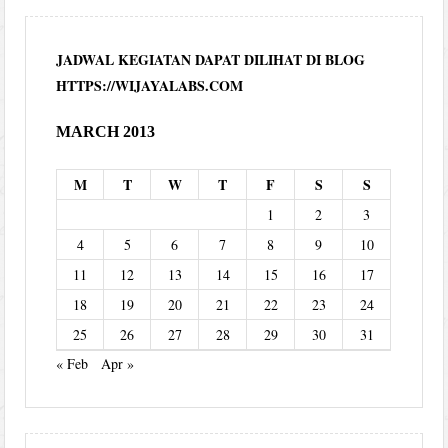
JADWAL KEGIATAN DAPAT DILIHAT DI BLOG
HTTPS://WIJAYALABS.COM
MARCH 2013
M
T
W
T
F
S
S
1
2
3
4
5
6
7
8
9
10
11
12
13
14
15
16
17
18
19
20
21
22
23
24
25
26
27
28
29
30
31
« Feb
Apr »