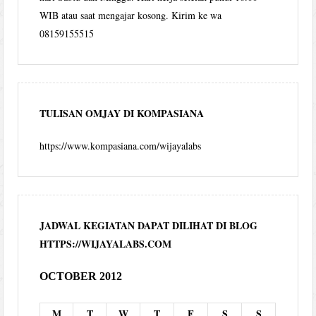
WIB atau saat mengajar kosong. Kirim ke wa
08159155515
TULISAN OMJAY DI KOMPASIANA
https://www.kompasiana.com/wijayalabs
JADWAL KEGIATAN DAPAT DILIHAT DI BLOG
HTTPS://WIJAYALABS.COM
OCTOBER 2012
M
T
W
T
F
S
S