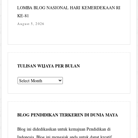
LOMBA BLOG NASIONAL HARI KEMERDEKAAN RI
KE-81
August 5, 2026
TULISAN WIJAYA PER BULAN
Tulisan
Wijaya
per
bulan
BLOG PENDIDIKAN TERKEREN DI DUNIA MAYA
Blog ini didedikasikan untuk kemajuan Pendidikan di
Indonesia. Blog ini mengajak anda untuk dapat kreatif