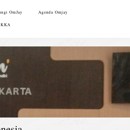
ungi OmJay
Agenda Omjay
n KKA
nesia