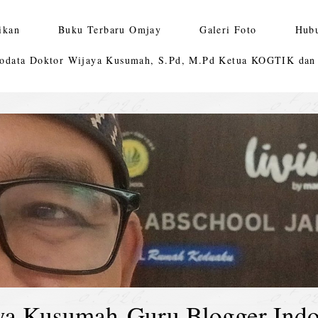
ikan
Buku Terbaru Omjay
Galeri Foto
Hub
odata Doktor Wijaya Kusumah, S.Pd, M.Pd Ketua KOGTIK da
ya Kusumah-Guru Blogger Indo