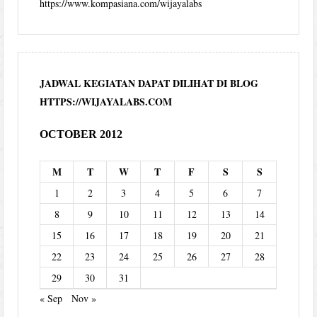
https://www.kompasiana.com/wijayalabs
JADWAL KEGIATAN DAPAT DILIHAT DI BLOG
HTTPS://WIJAYALABS.COM
OCTOBER 2012
M
T
W
T
F
S
S
1
2
3
4
5
6
7
8
9
10
11
12
13
14
15
16
17
18
19
20
21
22
23
24
25
26
27
28
29
30
31
« Sep
Nov »