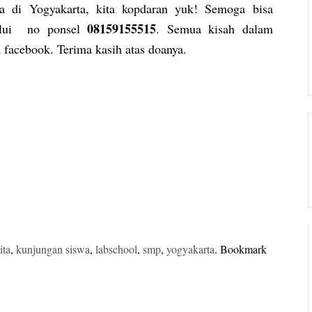
a di Yogyakarta, kita kopdaran yuk! Semoga bisa
08159155515
lalui no ponsel
. Semua kisah dalam
n facebook. Terima kasih atas doanya.
ita
,
kunjungan siswa
,
labschool
,
smp
,
yogyakarta
. Bookmark