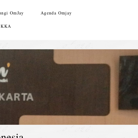
ungi OmJay
Agenda Omjay
n KKA
nesia