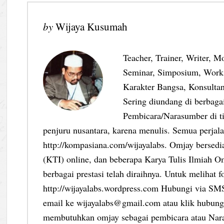
by
Wijaya Kusumah
Teacher, Trainer, Writer, M
Seminar, Simposium, Work
Karakter Bangsa, Konsultan
Sering diundang di berbag
Pembicara/Narasumber di ti
penjuru nusantara, karena menulis. Semua perjalan
http://kompasiana.com/wijayalabs. Omjay bersed
(KTI) online, dan beberapa Karya Tulis Ilmiah Om
berbagai prestasi telah diraihnya. Untuk melihat f
http://wijayalabs.wordpress.com Hubungi via S
email ke wijayalabs@gmail.com atau klik hubungi
membutuhkan omjay sebagai pembicara atau Nar