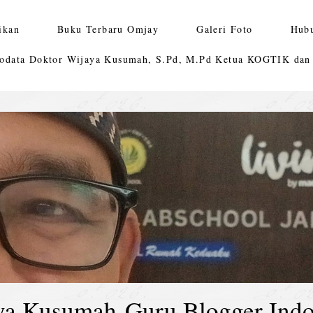
ikan
Buku Terbaru Omjay
Galeri Foto
Hub
odata Doktor Wijaya Kusumah, S.Pd, M.Pd Ketua KOGTIK da
ya Kusumah-Guru Blogger Indo