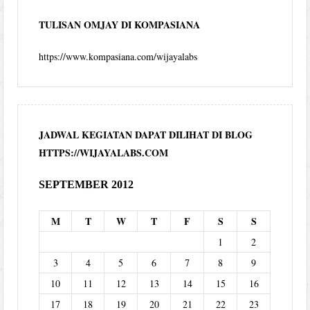
TULISAN OMJAY DI KOMPASIANA
https://www.kompasiana.com/wijayalabs
JADWAL KEGIATAN DAPAT DILIHAT DI BLOG
HTTPS://WIJAYALABS.COM
SEPTEMBER 2012
M
T
W
T
F
S
S
1
2
3
4
5
6
7
8
9
10
11
12
13
14
15
16
17
18
19
20
21
22
23