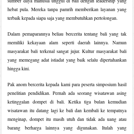
sumber daya manusia unggul di bali dengan leadership yang
hebat pula. Mereka tanpa pamrih memberikan layanan yang
terbaik kepada siapa saja yang membutuhkan pertolongan.
Dalam pemaparannya beliau bercerita tentang bali yang tak
memiliki kekayaan alam seperti daerah lainnya. Namun
masyarakat bali terkenal sangat jujur. Kultur masyarakat bali
yang memegang adat istiadat yang baik selalu dipertahankan
hingga kini.
Pak anom bercerita kepada kami para peserta simposium hasil
penelitian pendidikan. Pernah ada seorang wisatawan asing
ketinggalan dompet di bali. Ketika tiga bulan kemudian
wisatawan itu datang lagi ke bali dan kembali ke tempatnya
menginap, dompet itu masih utuh dan tidak ada uang atau
barang berharga lainnya yang digunakan. Itulah yang