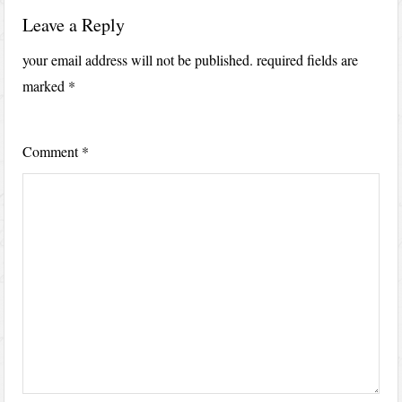
Leave a Reply
your email address will not be published.
required fields are
marked
*
Comment
*