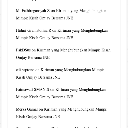
M. Fathiregansyah Z
on
Kiriman yang Menghubungkan
Mimpi: Kisah Omjay Bersama JNE
Hidmi Gramatolina R
on
Kiriman yang Menghubungkan
Mimpi: Kisah Omjay Bersama JNE
PakDSus
on
Kiriman yang Menghubungkan Mimpi: Kisah
Omjay Bersama JNE
edi saptono
on
Kiriman yang Menghubungkan Mimpi:
Kisah Omjay Bersama JNE
Fatmawati SMANIS
on
Kiriman yang Menghubungkan
Mimpi: Kisah Omjay Bersama JNE
Merza Gamal
on
Kiriman yang Menghubungkan Mimpi:
Kisah Omjay Bersama JNE