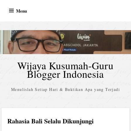
Skip
Menu
to
content
Wijaya Kusumah-Guru
Blogger Indonesia
Menulislah Setiap Hari & Buktikan Apa yang Terjadi
Rahasia Bali Selalu Dikunjungi