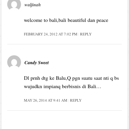
waljinah
welcome to bali,bali beautiful dan peace
FEBRUARY 24, 2012 AT 7:02 PM
REPLY
Candy Sweet
Dl prnh dtg ke Balu,Q pgn suatu saat nti q bs
wujudkn impianq berbisnis di Bali…
MAY 26, 2014 AT 9:41 AM
REPLY