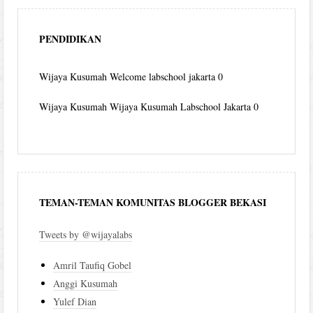
PENDIDIKAN
Wijaya Kusumah
Welcome labschool jakarta 0
Wijaya Kusumah
Wijaya Kusumah Labschool Jakarta 0
TEMAN-TEMAN KOMUNITAS BLOGGER BEKASI
Tweets by @wijayalabs
Amril Taufiq Gobel
Anggi Kusumah
Yulef Dian