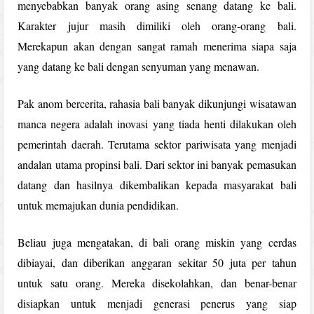
menyebabkan banyak orang asing senang datang ke bali.
Karakter jujur masih dimiliki oleh orang-orang bali.
Merekapun akan dengan sangat ramah menerima siapa saja
yang datang ke bali dengan senyuman yang menawan.
Pak anom bercerita, rahasia bali banyak dikunjungi wisatawan
manca negera adalah inovasi yang tiada henti dilakukan oleh
pemerintah daerah. Terutama sektor pariwisata yang menjadi
andalan utama propinsi bali. Dari sektor ini banyak pemasukan
datang dan hasilnya dikembalikan kepada masyarakat bali
untuk memajukan dunia pendidikan.
Beliau juga mengatakan, di bali orang miskin yang cerdas
dibiayai, dan diberikan anggaran sekitar 50 juta per tahun
untuk satu orang. Mereka disekolahkan, dan benar-benar
disiapkan untuk menjadi generasi penerus yang siap