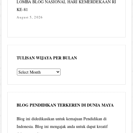
LOMBA BLOG NASIONAL HARI KEMERDEKAAN RI
KE-81
August 5, 2026
TULISAN WIJAYA PER BULAN
Tulisan
Wijaya
per
bulan
BLOG PENDIDIKAN TERKEREN DI DUNIA MAYA
Blog ini didedikasikan untuk kemajuan Pendidikan di
Indonesia. Blog ini mengajak anda untuk dapat kreatif