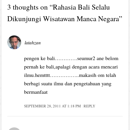
3 thoughts on “
Rahasia Bali Selalu
Dikunjungi Wisatawan Manca Negara
”
latahzan
pengen ke bali………….seumur2 ane belom
pernah ke bali,apalagi dengan acara mencari
ilmu.hemtttt……………..makasih om telah
berbagi suatu ilmu dan pengetahuan yang
bermanfaat
SEPTEMBER 28, 2011 AT 1:18 PM
REPLY