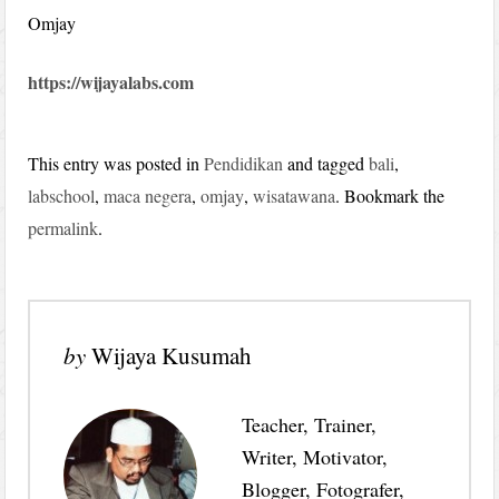
Omjay
https://wijayalabs.com
This entry was posted in
Pendidikan
and tagged
bali
,
labschool
,
maca negera
,
omjay
,
wisatawana
. Bookmark the
permalink
.
by
Wijaya Kusumah
Teacher, Trainer,
Writer, Motivator,
Blogger, Fotografer,