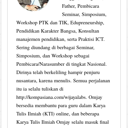
Father, Pembicara
Seminar, Simposium,
Workshop PTK dan TIK, Edupreneurship,
Pendidikan Karakter Bangsa, Konsultan
manajemen pendidikan, serta Praktisi ICT.
Sering diundang di berbagai Seminar,
Simposium, dan Workshop sebagai
Pembicara/Narasumber di tingkat Nasional.
Dirinya telah berkeliling hampir penjuru
nusantara, karena menulis. Semua perjalanan
itu ia selalu tuliskan di
http://kompasiana.com/wijayalabs. Omjay
bersedia membantu para guru dalam Karya
Tulis Ilmiah (KTI) online, dan beberapa
Karya Tulis Ilmiah Omjay selalu masuk final