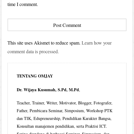
time I comment.
This site uses Akismet to reduce spam.
Learn how your
comment data is processed.
TENTANG OMJAY
Dr. Wijaya Kusumah, S.Pd, M.Pd
,
Teacher, Trainer, Writer, Motivator, Blogger, Fotografer,
Father, Pembicara Seminar, Simposium, Workshop PTK
dan TIK, Edupreneurship, Pendidikan Karakter Bangsa,
Konsultan manajemen pendidikan, serta Praktisi ICT.
Sering diundang di berbagai Seminar, Simposium, dan