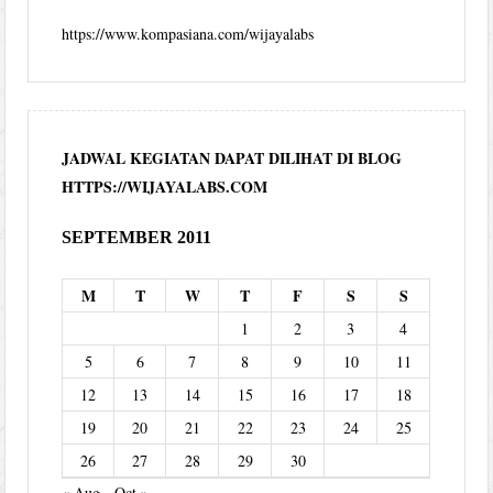
https://www.kompasiana.com/wijayalabs
JADWAL KEGIATAN DAPAT DILIHAT DI BLOG
HTTPS://WIJAYALABS.COM
SEPTEMBER 2011
M
T
W
T
F
S
S
1
2
3
4
5
6
7
8
9
10
11
12
13
14
15
16
17
18
19
20
21
22
23
24
25
26
27
28
29
30
« Aug
Oct »