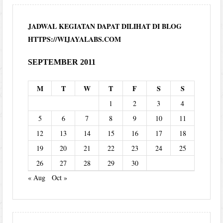
JADWAL KEGIATAN DAPAT DILIHAT DI BLOG
HTTPS://WIJAYALABS.COM
SEPTEMBER 2011
M
T
W
T
F
S
S
1
2
3
4
5
6
7
8
9
10
11
12
13
14
15
16
17
18
19
20
21
22
23
24
25
26
27
28
29
30
« Aug
Oct »