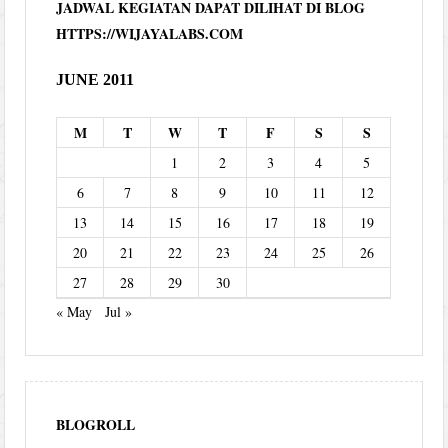
JADWAL KEGIATAN DAPAT DILIHAT DI BLOG
HTTPS://WIJAYALABS.COM
JUNE 2011
M
T
W
T
F
S
S
1
2
3
4
5
6
7
8
9
10
11
12
13
14
15
16
17
18
19
20
21
22
23
24
25
26
27
28
29
30
« May
Jul »
BLOGROLL