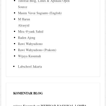
Tutorial Blog, Linux & Aplikasi Open
Source
Masim Vavai Sugianto (English)
M Harun
Alrasyid
Mira @yank Sahid
Raden Ajeng
Rawi Wahyudiono
Rawi Wahyudiono (Prakom)
Wijaya Kusumah
Labschool Jakarta
KOMENTAR BLOG
wijaya Kusumah
on
WEBINAR NASIONAL LOMBA