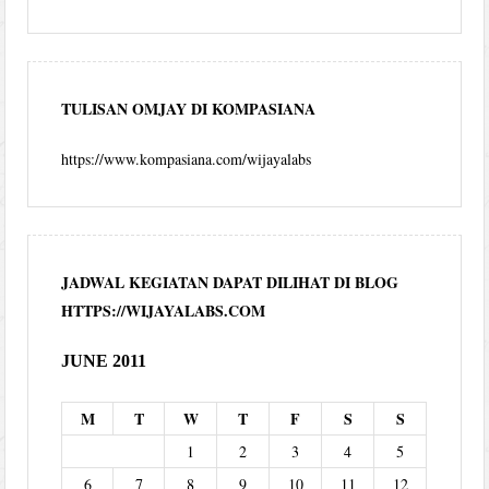
TULISAN OMJAY DI KOMPASIANA
https://www.kompasiana.com/wijayalabs
JADWAL KEGIATAN DAPAT DILIHAT DI BLOG
HTTPS://WIJAYALABS.COM
JUNE 2011
M
T
W
T
F
S
S
1
2
3
4
5
6
7
8
9
10
11
12