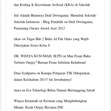
dan Koding & Kecerdasan Arifisial (KKA) di Sekolah
Juli Adalah Bulannya Dedi Dwitagama: Memeluk Sekolah-
Sekolah Indonesia – Blog Pendidik
on
Dedi Dwitagama,
Pemenang Guraru Award Acer 2012
tikno
on
Tugas Bab 2 Buku AI Pak Onno yang Wajib
Dikerjakan Siswa Kelas 8
DR. WIJAYA KUSUMAH, M.PD
on
Mau Pesan Buku
Terbaru Omjay? Buruan Pesan Sebelum Kehabisan!
Dian Syahputra
on
Kenapa Pelajaran TIK Dihapuskan
dalam Kurikulum 2013? Ini Jawabannya!
inara
on
Era Teknologi Bebas Namun Bertanggung Jawab
Wijaya Kusumah
on
Kiriman yang Menghubungkan
Mimpi: Kisah Omjay Bersama JNE