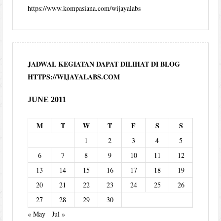
https://www.kompasiana.com/wijayalabs
JADWAL KEGIATAN DAPAT DILIHAT DI BLOG
HTTPS://WIJAYALABS.COM
JUNE 2011
M
T
W
T
F
S
S
1
2
3
4
5
6
7
8
9
10
11
12
13
14
15
16
17
18
19
20
21
22
23
24
25
26
27
28
29
30
« May
Jul »