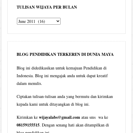
TULISAN WIJAYA PER BULAN
Tulisan
Wijaya
per
bulan
BLOG PENDIDIKAN TERKEREN DI DUNIA MAYA
Blog ini didedikasikan untuk kemajuan Pendidikan di
Indonesia. Blog ini mengajak anda untuk dapat kreatif
dalam menulis.
Ciptakan tulisan-tulisan anda yang bermutu dan kirimkan
kepada kami untuk ditayangkan di blog ini.
wijayalabs@gmail.com
Kirimkan ke
atau sms wa ke
08159155515
. Dengan senang hati akan ditampilkan di
blog pendidikan ini.