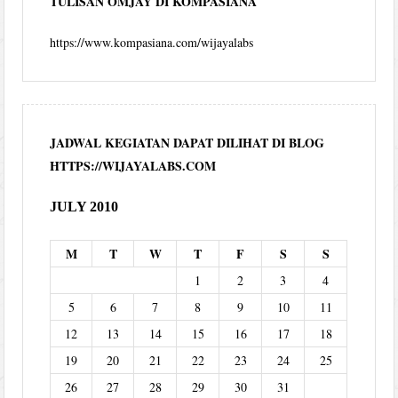
TULISAN OMJAY DI KOMPASIANA
https://www.kompasiana.com/wijayalabs
JADWAL KEGIATAN DAPAT DILIHAT DI BLOG
HTTPS://WIJAYALABS.COM
JULY 2010
M
T
W
T
F
S
S
1
2
3
4
5
6
7
8
9
10
11
12
13
14
15
16
17
18
19
20
21
22
23
24
25
26
27
28
29
30
31