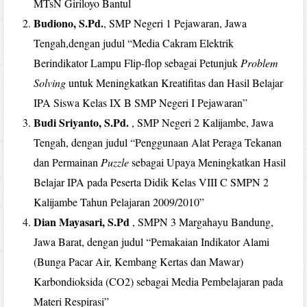
MTsN Giriloyo Bantul
Budiono, S.Pd.
, SMP Negeri 1 Pejawaran, Jawa
Tengah,dengan judul “Media Cakram Elektrik
Berindikator Lampu Flip-flop sebagai Petunjuk
Problem
Solving
untuk Meningkatkan Kreatifitas dan Hasil Belajar
IPA Siswa Kelas IX B SMP Negeri I Pejawaran”
Budi Sriyanto, S.Pd.
, SMP Negeri 2 Kalijambe, Jawa
Tengah, dengan judul “Penggunaan Alat Peraga Tekanan
dan Permainan
Puzzle
sebagai Upaya Meningkatkan Hasil
Belajar IPA pada Peserta Didik Kelas VIII C SMPN 2
Kalijambe Tahun Pelajaran 2009/2010”
Dian Mayasari, S.Pd
, SMPN 3 Margahayu Bandung,
Jawa Barat, dengan judul “Pemakaian Indikator Alami
(Bunga Pacar Air, Kembang Kertas dan Mawar)
Karbondioksida (CO2) sebagai Media Pembelajaran pada
Materi Respirasi”