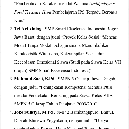
“Pembentukan Karakter melalui Wahana
Archipelago’s
Food Treasure Hunt
Pembelajaran IPS Terpadu Berbasis
Kuis”
Tri Artivining
, SMP Smart Ekselensia Indonesia Bogor,
Jawa Barat, dengan judul “Proyek Kelas Sosial “Mencari
Modal Tanpa Modal” sebagai sarana Menumbuhkan
Karakteristik Wirausaha, Keterampilan Sosial dan
Kecerdasan Emosional Siswa (Studi pada Siswa Kelas VII
(Tujuh) SMP Smart Ekselensia Indonesia)”
Mahmud Saefi, S.Pd
, SMPN 5 Cilacap, Jawa Tengah,
dengan judul “Peningkatan Kompetensi Menulis Puisi
melalui Pendekatan Berbaling pada Siswa Kelas VIIA
SMPN 5 Cilacap Tahun Pelajaran 2009/2010”
Joko Sulistya, M.Pd
, SMP 2 Bambanglipuro, Bantul,
Daerah Istimewa Yogyakarta, dengan judul “Upaya
meningkatkan Prestasi Ujian Nasional Bahasa Inggris si