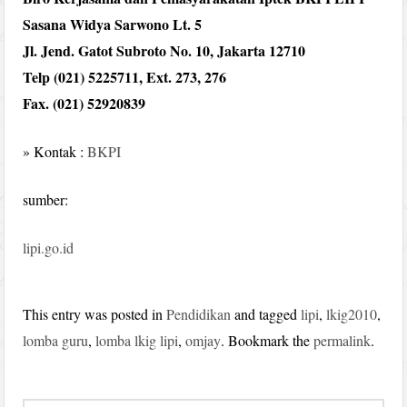
Sasana Widya Sarwono Lt. 5
Jl. Jend. Gatot Subroto No. 10, Jakarta 12710
Telp (021) 5225711, Ext. 273, 276
Fax. (021) 52920839
» Kontak :
BKPI
sumber:
lipi.go.id
This entry was posted in
Pendidikan
and tagged
lipi
,
lkig2010
,
lomba guru
,
lomba lkig lipi
,
omjay
. Bookmark the
permalink
.