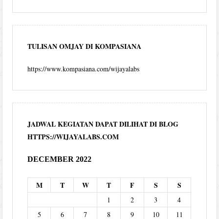
TULISAN OMJAY DI KOMPASIANA
https://www.kompasiana.com/wijayalabs
JADWAL KEGIATAN DAPAT DILIHAT DI BLOG
HTTPS://WIJAYALABS.COM
DECEMBER 2022
M
T
W
T
F
S
S
1
2
3
4
5
6
7
8
9
10
11