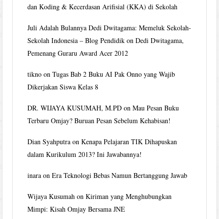
dan Koding & Kecerdasan Arifisial (KKA) di Sekolah
Juli Adalah Bulannya Dedi Dwitagama: Memeluk Sekolah-
Sekolah Indonesia – Blog Pendidik
on
Dedi Dwitagama,
Pemenang Guraru Award Acer 2012
tikno
on
Tugas Bab 2 Buku AI Pak Onno yang Wajib
Dikerjakan Siswa Kelas 8
DR. WIJAYA KUSUMAH, M.PD
on
Mau Pesan Buku
Terbaru Omjay? Buruan Pesan Sebelum Kehabisan!
Dian Syahputra
on
Kenapa Pelajaran TIK Dihapuskan
dalam Kurikulum 2013? Ini Jawabannya!
inara
on
Era Teknologi Bebas Namun Bertanggung Jawab
Wijaya Kusumah
on
Kiriman yang Menghubungkan
Mimpi: Kisah Omjay Bersama JNE