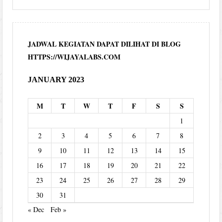
JADWAL KEGIATAN DAPAT DILIHAT DI BLOG
HTTPS://WIJAYALABS.COM
JANUARY 2023
M
T
W
T
F
S
S
1
2
3
4
5
6
7
8
9
10
11
12
13
14
15
16
17
18
19
20
21
22
23
24
25
26
27
28
29
30
31
« Dec
Feb »