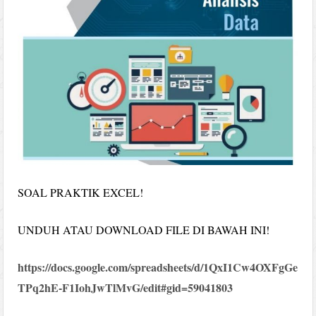
SOAL PRAKTIK EXCEL!
UNDUH ATAU DOWNLOAD FILE DI BAWAH INI!
https://docs.google.com/spreadsheets/d/1QxI1Cw4OXFgGe
TPq2hE-F1IohJwTlMvG/edit#gid=59041803