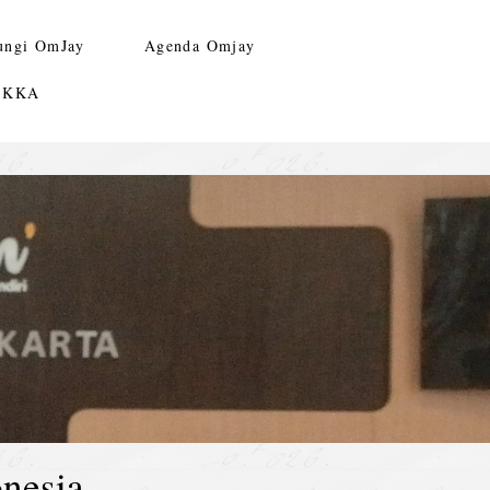
ungi OmJay
Agenda Omjay
n KKA
nesia