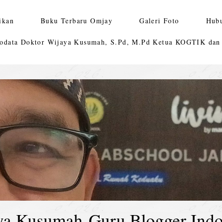
ikan
Buku Terbaru Omjay
Galeri Foto
Hub
odata Doktor Wijaya Kusumah, S.Pd, M.Pd Ketua KOGTIK da
ya Kusumah-Guru Blogger Indo