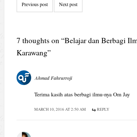
Previous post
Next post
navigation
7 thoughts on “
Belajar dan Berbagi Il
Karawang
”
Ahmad Fahrurroji
Terima kasih atas berbagi ilmu-nya Om Jay
MARCH 10, 2016 AT 2:50 AM
REPLY