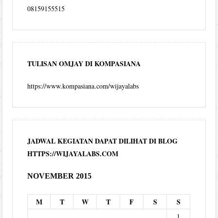
08159155515
TULISAN OMJAY DI KOMPASIANA
https://www.kompasiana.com/wijayalabs
JADWAL KEGIATAN DAPAT DILIHAT DI BLOG
HTTPS://WIJAYALABS.COM
NOVEMBER 2015
M
T
W
T
F
S
S
1