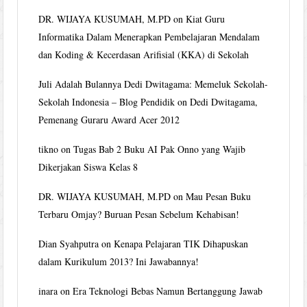
DR. WIJAYA KUSUMAH, M.PD
on
Kiat Guru
Informatika Dalam Menerapkan Pembelajaran Mendalam
dan Koding & Kecerdasan Arifisial (KKA) di Sekolah
Juli Adalah Bulannya Dedi Dwitagama: Memeluk Sekolah-
Sekolah Indonesia – Blog Pendidik
on
Dedi Dwitagama,
Pemenang Guraru Award Acer 2012
tikno
on
Tugas Bab 2 Buku AI Pak Onno yang Wajib
Dikerjakan Siswa Kelas 8
DR. WIJAYA KUSUMAH, M.PD
on
Mau Pesan Buku
Terbaru Omjay? Buruan Pesan Sebelum Kehabisan!
Dian Syahputra
on
Kenapa Pelajaran TIK Dihapuskan
dalam Kurikulum 2013? Ini Jawabannya!
inara
on
Era Teknologi Bebas Namun Bertanggung Jawab