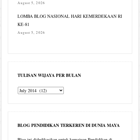
August 5, 2026
LOMBA BLOG NASIONAL HARI KEMERDEKAAN RI
KE-81
August 5, 2026
TULISAN WIJAYA PER BULAN
Tulisan
Wijaya
per
bulan
BLOG PENDIDIKAN TERKEREN DI DUNIA MAYA
Blog ini didedikasikan untuk kemajuan Pendidikan di