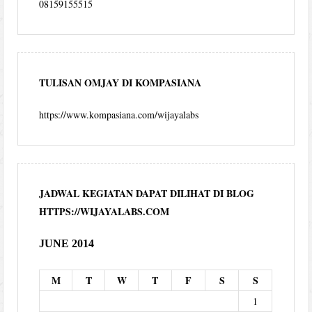
08159155515
TULISAN OMJAY DI KOMPASIANA
https://www.kompasiana.com/wijayalabs
JADWAL KEGIATAN DAPAT DILIHAT DI BLOG
HTTPS://WIJAYALABS.COM
JUNE 2014
M
T
W
T
F
S
S
1