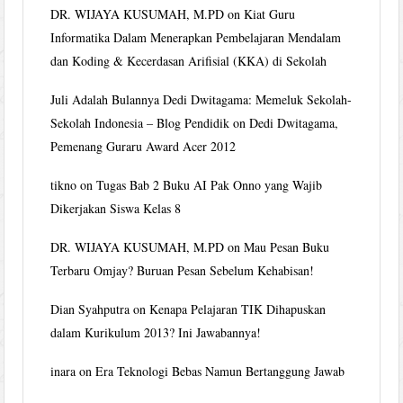
DR. WIJAYA KUSUMAH, M.PD
on
Kiat Guru
Informatika Dalam Menerapkan Pembelajaran Mendalam
dan Koding & Kecerdasan Arifisial (KKA) di Sekolah
Juli Adalah Bulannya Dedi Dwitagama: Memeluk Sekolah-
Sekolah Indonesia – Blog Pendidik
on
Dedi Dwitagama,
Pemenang Guraru Award Acer 2012
tikno
on
Tugas Bab 2 Buku AI Pak Onno yang Wajib
Dikerjakan Siswa Kelas 8
DR. WIJAYA KUSUMAH, M.PD
on
Mau Pesan Buku
Terbaru Omjay? Buruan Pesan Sebelum Kehabisan!
Dian Syahputra
on
Kenapa Pelajaran TIK Dihapuskan
dalam Kurikulum 2013? Ini Jawabannya!
inara
on
Era Teknologi Bebas Namun Bertanggung Jawab