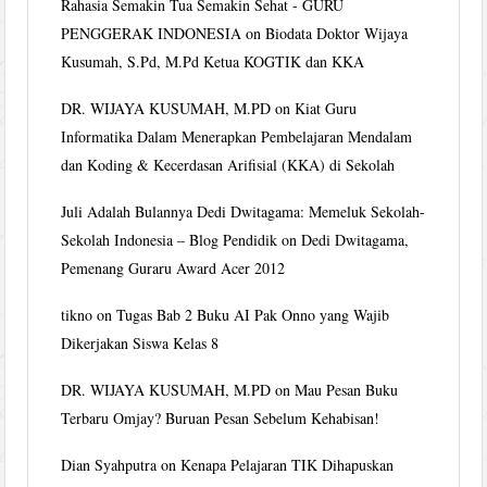
Rahasia Semakin Tua Semakin Sehat - GURU
PENGGERAK INDONESIA
on
Biodata Doktor Wijaya
Kusumah, S.Pd, M.Pd Ketua KOGTIK dan KKA
DR. WIJAYA KUSUMAH, M.PD
on
Kiat Guru
Informatika Dalam Menerapkan Pembelajaran Mendalam
dan Koding & Kecerdasan Arifisial (KKA) di Sekolah
Juli Adalah Bulannya Dedi Dwitagama: Memeluk Sekolah-
Sekolah Indonesia – Blog Pendidik
on
Dedi Dwitagama,
Pemenang Guraru Award Acer 2012
tikno
on
Tugas Bab 2 Buku AI Pak Onno yang Wajib
Dikerjakan Siswa Kelas 8
DR. WIJAYA KUSUMAH, M.PD
on
Mau Pesan Buku
Terbaru Omjay? Buruan Pesan Sebelum Kehabisan!
Dian Syahputra
on
Kenapa Pelajaran TIK Dihapuskan