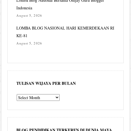
Lomba Blog Nasional Bersama Omjay Guru Blogger
Indonesia
August 5, 2026
LOMBA BLOG NASIONAL HARI KEMERDEKAAN RI
KE-81
August 5, 2026
TULISAN WIJAYA PER BULAN
Tulisan
Wijaya
per
bulan
BLOG PENDIDIKAN TERKEREN DI DUNIA MAYA