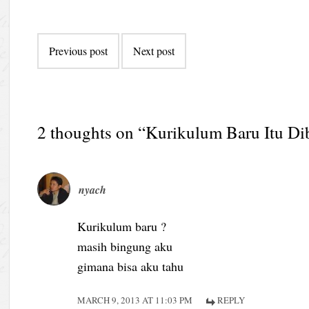
Post
Previous post
Next post
navigation
2 thoughts on “
Kurikulum Baru Itu Dib
nyach
Kurikulum baru ?
masih bingung aku
gimana bisa aku tahu
MARCH 9, 2013 AT 11:03 PM
REPLY