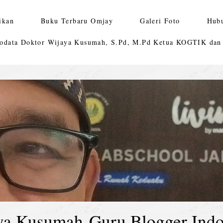
ikan
Buku Terbaru Omjay
Galeri Foto
Hub
odata Doktor Wijaya Kusumah, S.Pd, M.Pd Ketua KOGTIK da
ya Kusumah-Guru Blogger Indo