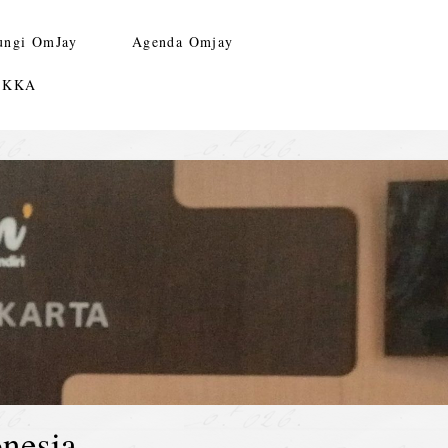
ungi OmJay
Agenda Omjay
n KKA
nesia