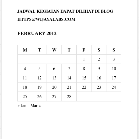
JADWAL KEGIATAN DAPAT DILIHAT DI BLOG
HTTPS://WIJAYALABS.COM
FEBRUARY 2013
M
T
W
T
F
S
S
1
2
3
4
5
6
7
8
9
10
11
12
13
14
15
16
17
18
19
20
21
22
23
24
25
26
27
28
« Jan
Mar »