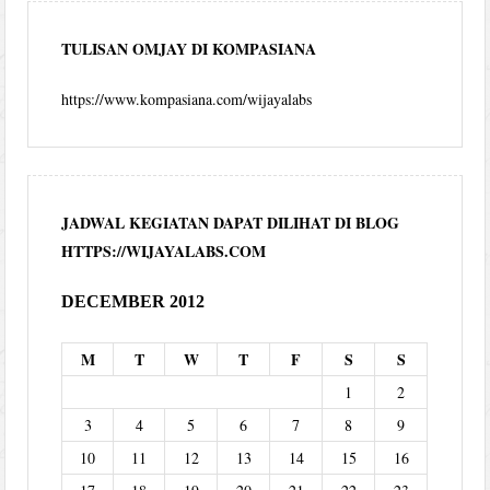
TULISAN OMJAY DI KOMPASIANA
https://www.kompasiana.com/wijayalabs
JADWAL KEGIATAN DAPAT DILIHAT DI BLOG
HTTPS://WIJAYALABS.COM
DECEMBER 2012
M
T
W
T
F
S
S
1
2
3
4
5
6
7
8
9
10
11
12
13
14
15
16