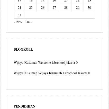
17
18
19
20
21
22
23
24
25
26
27
28
29
30
31
« Nov
Jan »
BLOGROLL
Wijaya Kusumah
Welcome labschool jakarta 0
Wijaya Kusumah
Wijaya Kusumah Labschool Jakarta 0
PENDIDIKAN