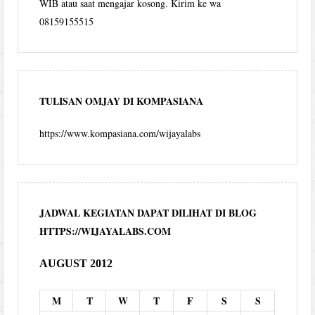
WIB atau saat mengajar kosong. Kirim ke wa
08159155515
TULISAN OMJAY DI KOMPASIANA
https://www.kompasiana.com/wijayalabs
JADWAL KEGIATAN DAPAT DILIHAT DI BLOG
HTTPS://WIJAYALABS.COM
AUGUST 2012
M
T
W
T
F
S
S