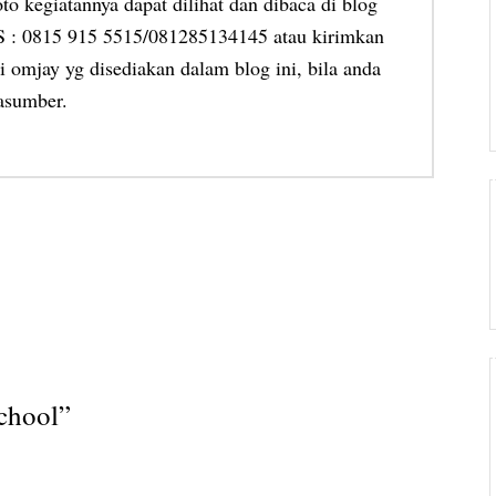
oto kegiatannya dapat dilihat dan dibaca di blog
MS : 0815 915 5515/081285134145 atau kirimkan
 omjay yg disediakan dalam blog ini, bila anda
asumber.
chool
”