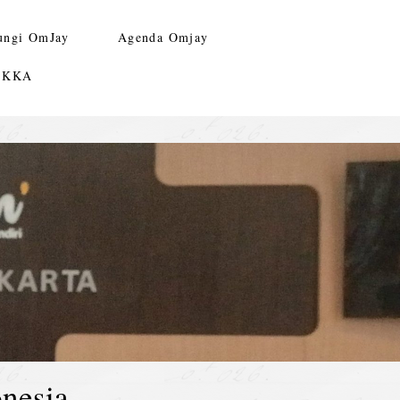
ungi OmJay
Agenda Omjay
n KKA
nesia