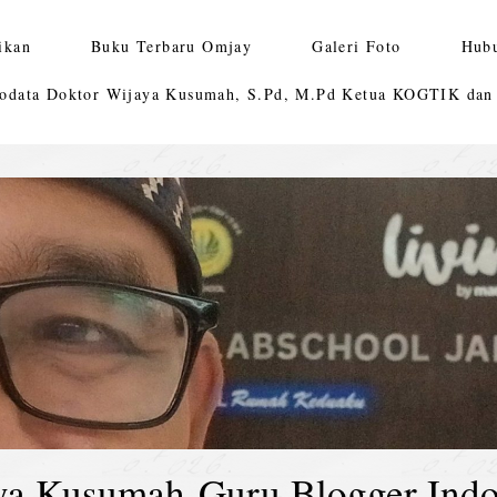
ikan
Buku Terbaru Omjay
Galeri Foto
Hub
odata Doktor Wijaya Kusumah, S.Pd, M.Pd Ketua KOGTIK da
ya Kusumah-Guru Blogger Indo