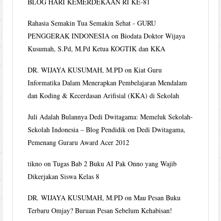
BLOG HARI KEMERDEKAAN RI KE-81
Rahasia Semakin Tua Semakin Sehat - GURU
PENGGERAK INDONESIA
on
Biodata Doktor Wijaya
Kusumah, S.Pd, M.Pd Ketua KOGTIK dan KKA
DR. WIJAYA KUSUMAH, M.PD
on
Kiat Guru
Informatika Dalam Menerapkan Pembelajaran Mendalam
dan Koding & Kecerdasan Arifisial (KKA) di Sekolah
Juli Adalah Bulannya Dedi Dwitagama: Memeluk Sekolah-
Sekolah Indonesia – Blog Pendidik
on
Dedi Dwitagama,
Pemenang Guraru Award Acer 2012
tikno
on
Tugas Bab 2 Buku AI Pak Onno yang Wajib
Dikerjakan Siswa Kelas 8
DR. WIJAYA KUSUMAH, M.PD
on
Mau Pesan Buku
Terbaru Omjay? Buruan Pesan Sebelum Kehabisan!