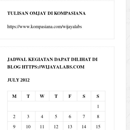
TULISAN OMJAY DI KOMPASIANA
https://www.kompasiana.com/wijayalabs
JADWAL KEGIATAN DAPAT DILIHAT DI
BLOG HTTPS://WIJAYALABS.COM
JULY 2012
M
T
W
T
F
S
S
1
2
3
4
5
6
7
8
9
10
11
12
13
14
15