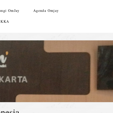
ungi OmJay
Agenda Omjay
n KKA
nesia