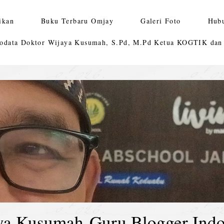
ikan
Buku Terbaru Omjay
Galeri Foto
Hub
odata Doktor Wijaya Kusumah, S.Pd, M.Pd Ketua KOGTIK da
ya Kusumah-Guru Blogger Indo