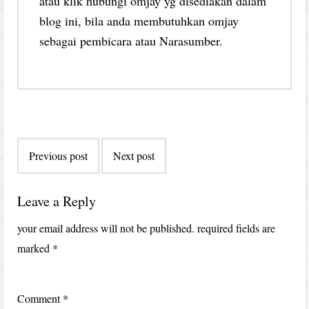
atau klik hubungi omjay yg disediakan dalam
blog ini, bila anda membutuhkan omjay
sebagai pembicara atau Narasumber.
Post
Previous post
Next post
navigation
Leave a Reply
your email address will not be published.
required fields are
marked
*
Comment
*