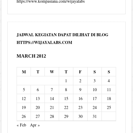
https://www.kompasiana.com/wijayalabs
JADWAL KEGIATAN DAPAT DILIHAT DI BLOG
HTTPS://WIJAYALABS.COM
MARCH 2012
M
T
W
T
F
S
S
1
2
3
4
5
6
7
8
9
10
11
12
13
14
15
16
17
18
19
20
21
22
23
24
25
26
27
28
29
30
31
« Feb
Apr »