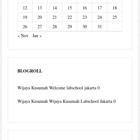
12
13
14
15
16
17
18
19
20
21
22
23
24
25
26
27
28
29
30
31
« Nov
Jan »
BLOGROLL
Wijaya Kusumah
Welcome labschool jakarta 0
Wijaya Kusumah
Wijaya Kusumah Labschool Jakarta 0