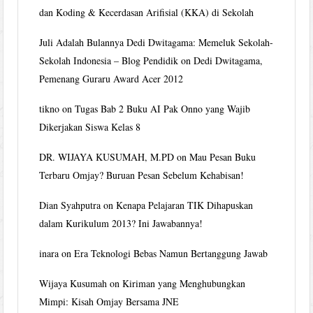
dan Koding & Kecerdasan Arifisial (KKA) di Sekolah
Juli Adalah Bulannya Dedi Dwitagama: Memeluk Sekolah-
Sekolah Indonesia – Blog Pendidik
on
Dedi Dwitagama,
Pemenang Guraru Award Acer 2012
tikno
on
Tugas Bab 2 Buku AI Pak Onno yang Wajib
Dikerjakan Siswa Kelas 8
DR. WIJAYA KUSUMAH, M.PD
on
Mau Pesan Buku
Terbaru Omjay? Buruan Pesan Sebelum Kehabisan!
Dian Syahputra
on
Kenapa Pelajaran TIK Dihapuskan
dalam Kurikulum 2013? Ini Jawabannya!
inara
on
Era Teknologi Bebas Namun Bertanggung Jawab
Wijaya Kusumah
on
Kiriman yang Menghubungkan
Mimpi: Kisah Omjay Bersama JNE