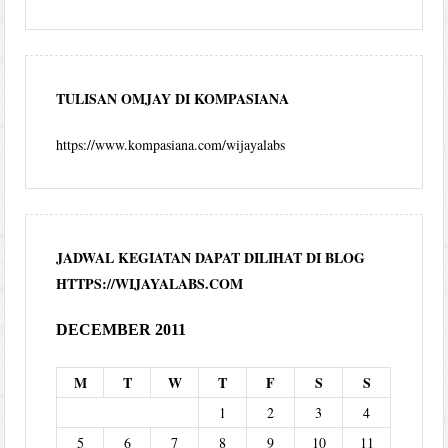
TULISAN OMJAY DI KOMPASIANA
https://www.kompasiana.com/wijayalabs
JADWAL KEGIATAN DAPAT DILIHAT DI BLOG
HTTPS://WIJAYALABS.COM
DECEMBER 2011
M
T
W
T
F
S
S
1
2
3
4
5
6
7
8
9
10
11