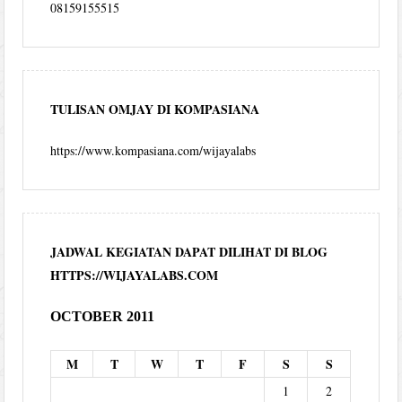
08159155515
TULISAN OMJAY DI KOMPASIANA
https://www.kompasiana.com/wijayalabs
JADWAL KEGIATAN DAPAT DILIHAT DI BLOG
HTTPS://WIJAYALABS.COM
OCTOBER 2011
M
T
W
T
F
S
S
1
2