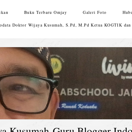
ikan
Buku Terbaru Omjay
Galeri Foto
Hub
odata Doktor Wijaya Kusumah, S.Pd, M.Pd Ketua KOGTIK da
ya Kusumah-Guru Blogger Indo