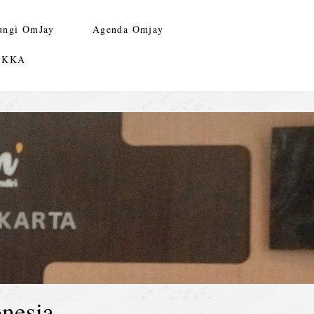
ungi OmJay
Agenda Omjay
n KKA
nesia