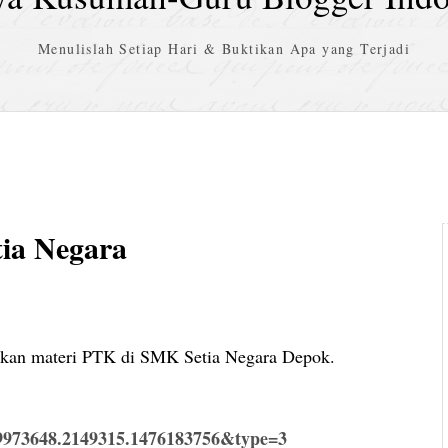
Menulislah Setiap Hari & Buktikan Apa yang Terjadi
ia Negara
rikan materi PTK di SMK Setia Negara Depok.
49973648.2149315.1476183756&type=3