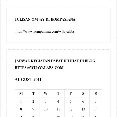
TULISAN OMJAY DI KOMPASIANA
https://www.kompasiana.com/wijayalabs
JADWAL KEGIATAN DAPAT DILIHAT DI BLOG
HTTPS://WIJAYALABS.COM
AUGUST 2011
M
T
W
T
F
S
S
1
2
3
4
5
6
7
8
9
10
11
12
13
14
15
16
17
18
19
20
21